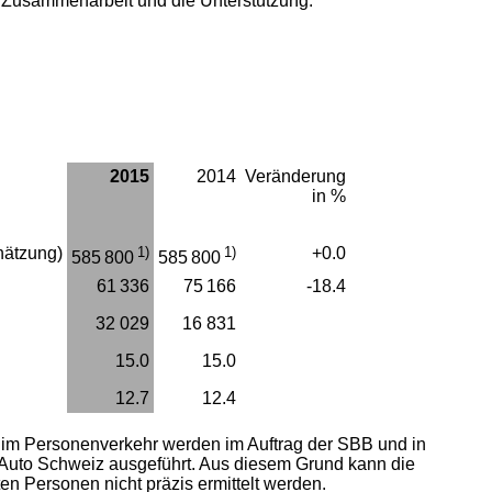
te Zusammenarbeit und die Unterstützung.
2015
2014
Veränderung
in %
hätzung)
1)
1)
+0.0
585 800
585 800
61 336
75 166
-18.4
32 029
16 831
15.0
15.0
12.7
12.4
 im Personenverkehr werden im Auftrag der SBB und in
Auto Schweiz ausgeführt. Aus diesem Grund kann die
en Personen nicht präzis ermittelt werden.