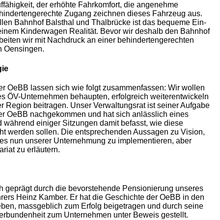
uffähigkeit, der erhöhte Fahrkomfort, die angenehme
ehindertengerechte Zugang zeichnen dieses Fahrzeug aus.
llen Bahnhof Balsthal und Thalbrücke ist das bequeme Ein-
einem Kinderwagen Realität. Bevor wir deshalb den Bahnhof
eiten wir mit Nachdruck an einer behindertengerechten
in Oensingen.
gie
r OeBB lassen sich wie folgt zusammenfassen: Wir wollen
es ÖV-Unternehmen behaupten, erfolgreich weiterentwickeln
rer Region beitragen. Unser Verwaltungsrat ist seiner Aufgabe
der OeBB nachgekommen und hat sich anlässlich eines
 während einiger Sitzungen damit befasst, wie diese
ht werden sollen. Die entsprechenden Aussagen zu Vision,
lt es nun unserer Unternehmung zu implementieren, aber
riat zu erläutern.
h geprägt durch die bevorstehende Pensionierung unseres
hrers Heinz Kamber. Er hat die Geschichte der OeBB in den
ieben, massgeblich zum Erfolg beigetragen und durch seine
Verbundenheit zum Unternehmen unter Beweis gestellt.