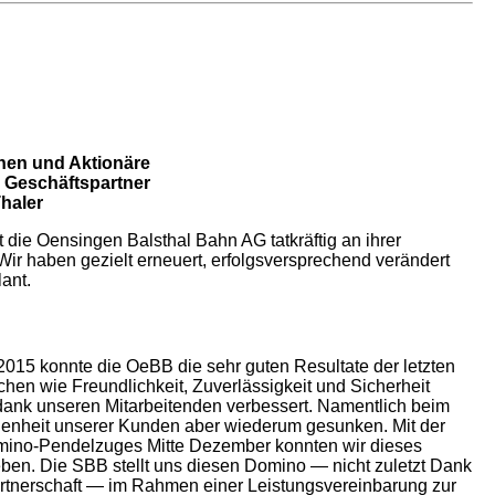
nnen und Aktionäre
 Geschäftspartner
haler
t die Oensingen Balsthal Bahn AG tatkräftig an ihrer
ir haben gezielt erneuert, erfolgsversprechend verändert
ant.
2015 konnte die OeBB die sehr guten Resultate der letzten
ichen wie Freundlichkeit, Zuverlässigkeit und Sicherheit
ank unseren Mitarbeitenden verbessert. Namentlich beim
edenheit unserer Kunden aber wiederum gesunken. Mit der
mino-Pendelzuges Mitte Dezember konnten wir dieses
ben. Die SBB stellt uns diesen Domino — nicht zuletzt Dank
artnerschaft — im Rahmen einer Leistungsvereinbarung zur