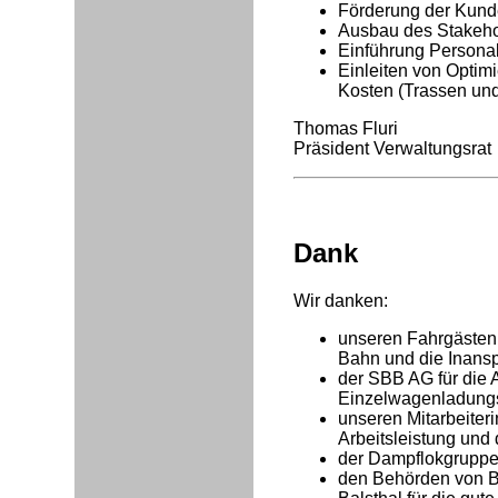
Förderung der Kund
Ausbau des Stakeh
Einführung Persona
Einleiten von Optim
Kosten (Trassen un
Thomas Fluri
Präsident Verwaltungsrat
Dank
Wir danken:
unseren Fahrgästen
Bahn und die Inans
der SBB AG für die 
Einzelwagenladungs
unseren Mitarbeiteri
Arbeitsleistung und
der Dampflokgruppe 
den Behörden von B