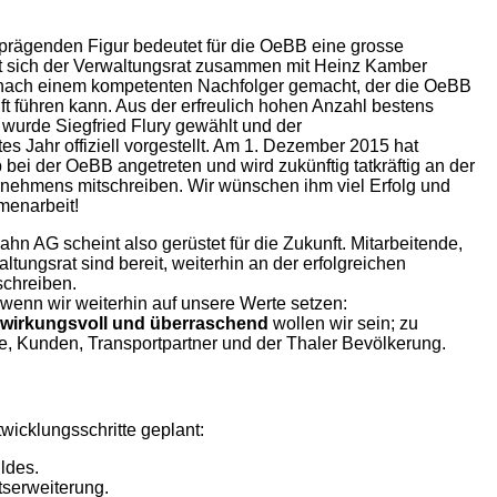
prägenden Figur bedeutet für die OeBB eine grosse
t sich der Verwaltungsrat zusammen mit Heinz Kamber
e nach einem kompetenten Nachfolger gemacht, der die OeBB
ft führen kann. Aus der erfreulich hohen Anzahl bestens
urde Siegfried Flury gewählt und der
s Jahr offiziell vorgestellt. Am 1. Dezember 2015 hat
 bei der OeBB angetreten und wird zukünftig tatkräftig an der
nehmens mitschreiben. Wir wünschen ihm viel Erfolg und
menarbeit!
n AG scheint also gerüstet für die Zukunft. Mitarbeitende,
ltungsrat sind bereit, weiterhin an der erfolgreichen
schreiben.
, wenn wir weiterhin auf unsere Werte setzen:
, wirkungsvoll und überraschend
wollen wir sein; zu
e, Kunden, Transportpartner und der Thaler Bevölkerung.
wicklungsschritte geplant:
ildes.
tserweiterung.